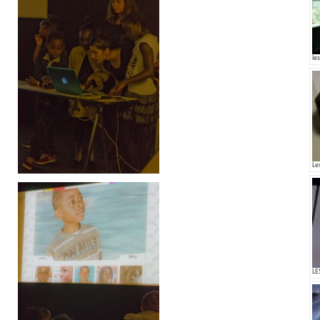
les
Le
LE