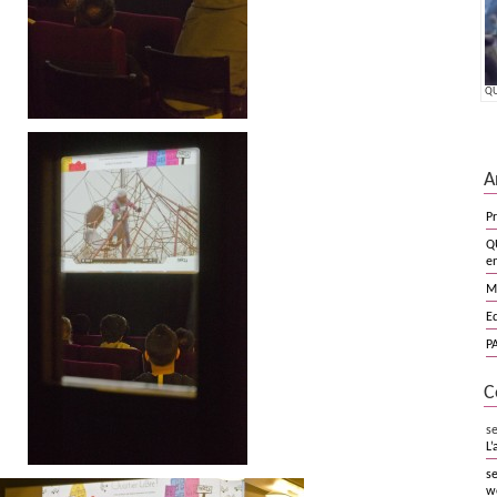
QU
A
Pr
Q
en
M
E
PA
C
s
L’
se
we