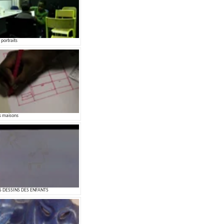
 portraits
s maisons
S DESSINS DES ENFANTS