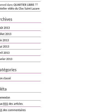
amed dans
QUARTIER LIBRE !!!
atelier vidéo du Clos Saint Lazare
rchives
oût 2013
illet 2013
in 2013
ai 2013
ril 2013
vrier 2013
atégories
on classé
éta
onnexion
lux
RSS
des articles
SS
des commentaires