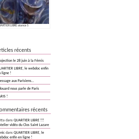
ARTIER LIBRE séance 5
rticles récents
ojection le 28 juin à la Fémis
UARTIER LIBRE, le webdoc enfin
 ligne !
essage aux Parisiens…
douard nous parle de Paris
RIS !
ommentaires récents
etta dans
QUARTIER LIBRE !!!
atelier vidéo du Clos Saint Lazare
nic
dans
QUARTIER LIBRE, le
bdoc enfin en ligne !