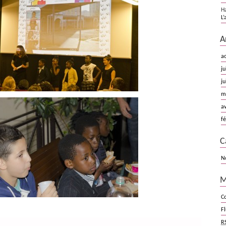
H
L’
A
a
ju
ju
m
av
fé
C
N
M
C
F
R