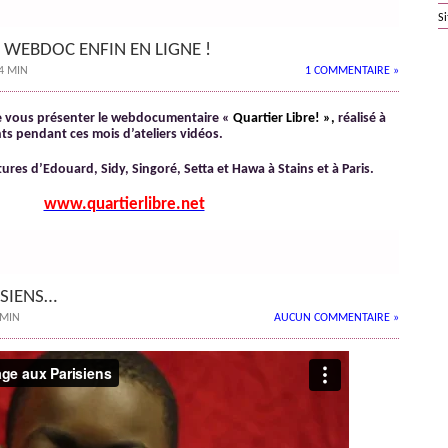
S
E WEBDOC ENFIN EN LIGNE !
14 MIN
1 COMMENTAIRE »
 vous présenter le webdocumentaire «
Quartier Libre! »,
réalisé à
nts pendant ces mois d’ateliers vidéos.
tures d’Edouard, Sidy, Singoré, Setta et Hawa à Stains et à Paris.
www.quartierlibre.net
ISIENS…
 MIN
AUCUN COMMENTAIRE »