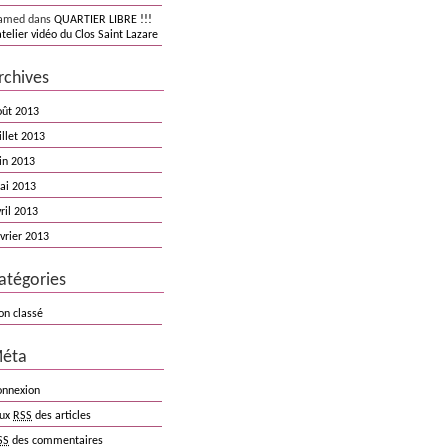
amed dans
QUARTIER LIBRE !!!
atelier vidéo du Clos Saint Lazare
rchives
oût 2013
illet 2013
in 2013
ai 2013
ril 2013
vrier 2013
atégories
on classé
éta
onnexion
lux
RSS
des articles
SS
des commentaires