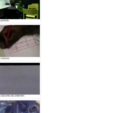
 portraits
s maisons
S DESSINS DES ENFANTS