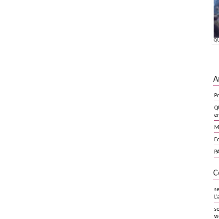
QU
A
Pr
Q
en
M
E
PA
C
s
L’
se
we