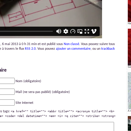
Ha
di, 6 mai 2013 à 0 h 31 min et est publié sous
Non classé
. Vous pouvez suivre tous
 à travers le flux
RSS 2.0
. Vous pouvez
ajouter un commentaire
, ou un
trackback
Si
ire
Nom (obligatoire)
Mail (ne sera pas publié) (obligatoire)
Site Internet
es tags:
<a href="" title=""> <abbr title=""> <acronym title=""> <b>
A 
e> <code> <del datetime=""> <em> <i> <q cite=""> <strike> <strong>