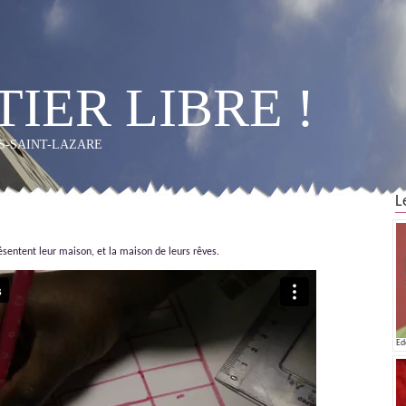
IER LIBRE !
OS-SAINT-LAZARE
L
sentent leur maison, et la maison de leurs rêves.
Ed