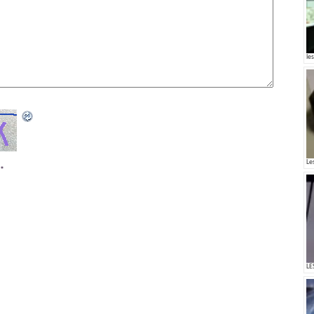
les
Le
*
LE