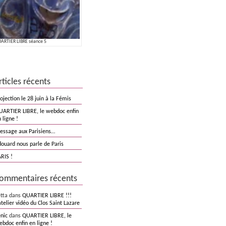
ARTIER LIBRE séance 5
rticles récents
ojection le 28 juin à la Fémis
UARTIER LIBRE, le webdoc enfin
 ligne !
essage aux Parisiens…
douard nous parle de Paris
RIS !
ommentaires récents
etta dans
QUARTIER LIBRE !!!
atelier vidéo du Clos Saint Lazare
nic
dans
QUARTIER LIBRE, le
bdoc enfin en ligne !