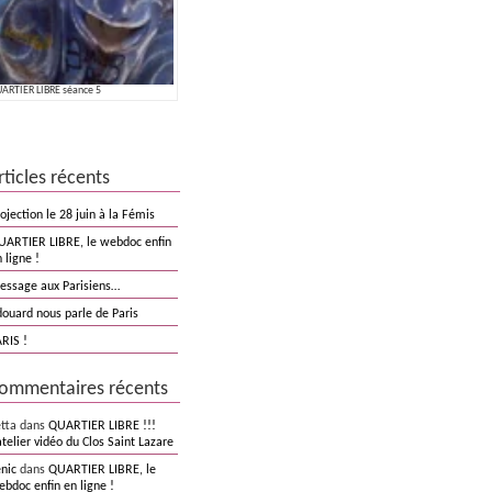
ARTIER LIBRE séance 5
rticles récents
ojection le 28 juin à la Fémis
UARTIER LIBRE, le webdoc enfin
 ligne !
essage aux Parisiens…
douard nous parle de Paris
RIS !
ommentaires récents
etta dans
QUARTIER LIBRE !!!
atelier vidéo du Clos Saint Lazare
nic
dans
QUARTIER LIBRE, le
bdoc enfin en ligne !