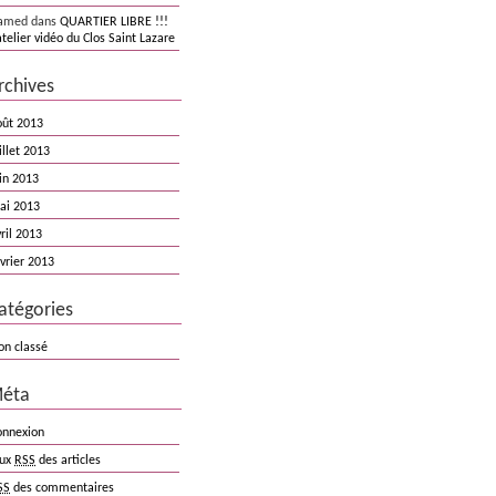
amed dans
QUARTIER LIBRE !!!
atelier vidéo du Clos Saint Lazare
rchives
oût 2013
illet 2013
in 2013
ai 2013
ril 2013
vrier 2013
atégories
on classé
éta
onnexion
lux
RSS
des articles
SS
des commentaires