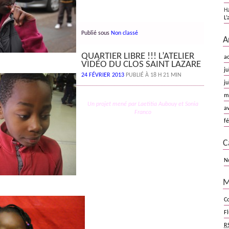
H
L’
Publié sous
Non classé
A
QUARTIER LIBRE !!! L’ATELIER
a
VIDÉO DU CLOS SAINT LAZARE
ju
24 FÉVRIER 2013
PUBLIÉ À 18 H 21 MIN
ju
m
Un projet mené par Laetitia Aubouy et Sonia
av
Franco
fé
C
N
M
C
F
R