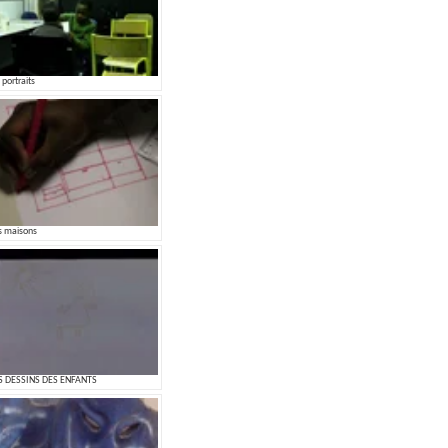
 portraits
s maisons
S DESSINS DES ENFANTS