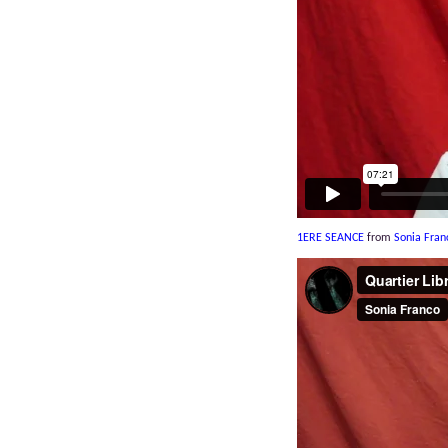
1ERE SEANCE
from
Sonia Fran