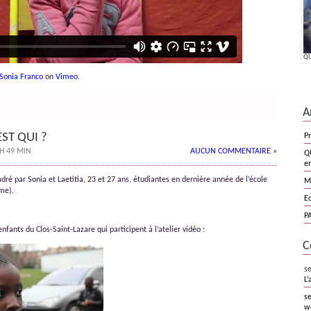
QU
Sonia Franco
on
Vimeo
.
A
EST QUI ?
Pr
 H 49 MIN
AUCUN COMMENTAIRE »
Q
en
cadré par Sonia et Laetitia, 23 et 27 ans, étudiantes en dernière année de l’école
M
me).
E
PA
enfants du Clos-Saint-Lazare qui participent à l’atelier vidéo :
C
s
L’
se
we