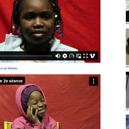
les
Le
co
on
Vimeo
.
LE